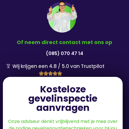
Of neem direct contact met ons op
(085) 070 47 14
Wij krijgen een 4.8 / 5.0 van Trustpilot





Kosteloze
gevelinspectie
aanvragen
Onze adviseur denkt vrijblijvend met je mee over
de nodige gevelrenovatietechnieken voor bij jou