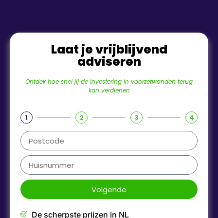
Laat je vrijblijvend
adviseren
Ontdek hoe snel jij de investering in voorzetwanden terug
kan verdienen
1
2
3
4
Volgende
De scherpste prijzen in NL