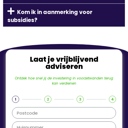
Kom ik in aanmerking voor
subsidies?
Laat je vrijblijvend
adviseren
Ontdek hoe snel jij de investering in voorzetwanden terug
kan verdienen
1
2
3
4