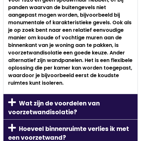
panden waarvan de buitengevels niet
aangepast mogen worden, bijvoorbeeld bij
Er gaat aanzienlijke warmte verloren via de
monumentale of karakteristieke gevels. Ook als
vloer. Door de kruipruimte te isoleren met
je op zoek bent naar een relatief eenvoudige
bodemisolatie kan je dit onnodige
manier om koude of vochtige muren aan de
warmteverlies voorkomen en een rendement
binnenkant van je woning aan te pakken, is
van minimaal 8% behalen.
voorzetwandisolatie een goede keuze. Ander
alternatief zijn
wandpanelen
. Het is een flexibele
Jaarlijkse besparingen van honderden
oplossing die per kamer kan worden toegepast,
euro's
waardoor je bijvoorbeeld eerst de koudste
Voorkom koude voeten
Verhoog de waarde van je woning.
ruimtes kunt isoleren.
Wat zijn de voordelen van
Meer informatie
voorzetwandisolatie?
Hoeveel binnenruimte verlies ik met
een voorzetwand?