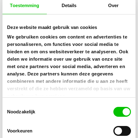
Toestemming
Details
Over
Deze website maakt gebruik van cookies
We gebruiken cookies om content en advertenties te
personaliseren, om functies voor social media te
Wat anderen over ons zeggen
bieden en om ons websiteverkeer te analyseren. Ook
delen we informatie over uw gebruik van onze site
met onze partners voor social media, adverteren en
Bij GeldBesparen.nu hechten we veel waarde aan de
analyse. Deze partners kunnen deze gegevens
ervaringen en feedback van onze gewaardeerde
combineren met andere informatie die u aan ze heeft
klanten. We zijn er trots op dat we positieve verhalen
verstrekt of die ze hebben verzameld op basis van uw
kunnen delen van degenen die hebben gekozen voor
gebruik van hun services.
GeldBesparen.nu voor hun duurzaamheidsbehoeften.
Toestemmingsselectie
Noodzakelijk
Lees meer dan 250 reviews op Trustpilot
Voorkeuren