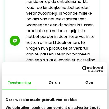
handelen op de onbalansmarkt,
waar de landelijke netbeheerder
verantwoordelijk is voor de fysieke
balans van het elektriciteitsnet.
Wanneer er een disbalans is tussen
productie en verbruik, grijpt de
netbeheerder in door reserves in te
zetten of marktdeelnemers te
vragen hun productie of verbruik
aan te passen. Denk bijvoorbeeld
aan een situatie waarin er plotseling
een wolk voor de zon schuift of een
kolencentrale uitvalt. Door je
thuisbatterij hiervoor in te zetten,
Toestemming
Details
Over
kun je extra inkomsten genereren en
de terugverdientijd van je investering
aanzienlijk verkorten.
Deze website maakt gebruik van cookies
We gebruiken cookies om content en advertenties te