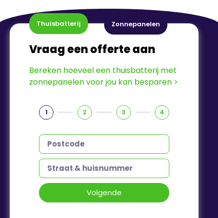
Thuisbatterij
Zonnepanelen
Vraag een offerte aan
Bereken hoeveel een thuisbatterij met
zonnepanelen voor jou kan besparen >
1
2
3
4
Volgende