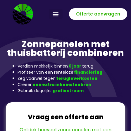
Offerte aanvragen
Zonnepanelen met
thuisbatterij combineren​
Verdien makkelijk binnen
6 jaar
terug
Profiteer van een renteloze
financiering
Zeg vaarwel tegen
terugleverkosten
Creëer
een extra inkomstenbron
Gebruik dagelijks
gratis stroom
Vraag een offerte aan
Ontdek hoeveel zonnepanelen met een